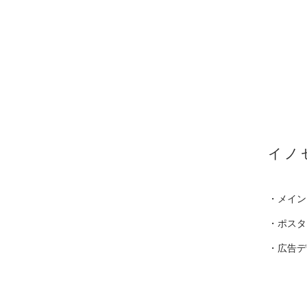
​Viemo Inc.
Graphic Design & Movie
GALLERY2
GALLERY3
イノ
・メイン
・ポスタ
​・広告